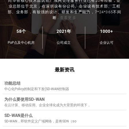
尚华智核心技术团队在广域网管理服务行业已有20年经验，企
业总部位于北京，在深圳设有分公司。企业设有技术部、工程
部、业务部，有较强的设计、研发和生产能力，7*24*365不间
断…
查看更多
58个
2021年
1000+
PoP点及中心机房
公司成立
企业认可
最新资讯
功能总结
中心化Policy的制定和下发(SD-WAN控制器
为什么要使用SD-WAN
在云计算、移动应用、企业全球化成为大背景的环境下，
SD-WAN是什么
SD-WAN，即软件定义广域网络，是将SDN（so