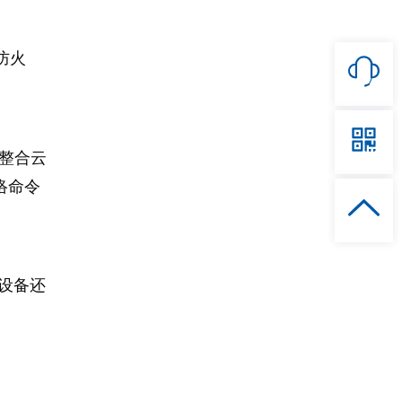
防火
。
可整合云
络命令
N设备还