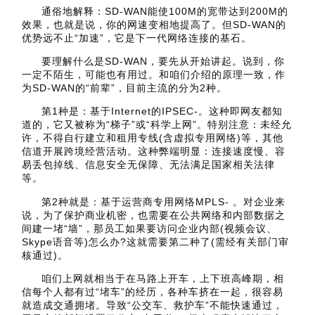
通俗地解释：SD-WAN能使100M的宽带达到200M的
效果，也就是说，你的网速变相地提高了。但SD-WAN的
优势远不止“加速”，它是下一代网络连接的基石。
要理解什么是SD-WAN，要先从开始讲起。说到，你
一定不陌生，可能也有用过。和咱们介绍的原理一致，作
为SD-WAN的“前辈”，目前主流的分为2种。
第1种是：基于Internet的IPSEC-。这种即网友都知
道的，它又被称为“梯子”或“科学上网”。特别注意：未经允
许，不得自行建立和租用专线(含虚拟专用网络)等，其他
信道开展跨境经营活动。这种弊端明显：连接速度慢、容
易丢包掉线、信息安全无保障、无法满足国家相关法律
等。
第2种就是：基于运营商专用网络MPLS- 。对企业来
说，为了保护商业机密，也需要在公共网络和内部数据之
间建一堵“墙”，那员工如果要访问企业内部(视频会议、
Skype语音等)怎么办?这就需要第二种了(需经有关部门审
核通过)。
咱们上网就相当于在马路上开车，上下班高峰期，相
信每个人都有过“堵车”的经历，各种车挤在一起，很容易
就造成交通拥堵。导致“公交车、救护车”不能快速通过，