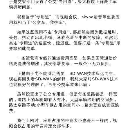
于是交管部门设置了公交“专用道”，极大程度上解决了车
辆拥堵问题。
就相当于“专用道”，而视频会议、skype语音等重要应
用就相当于“公交车、救护车”。
如果这些应用不走“专用道”，那必然会因为数据延时、
丢包、抖动而出现卡顿、马赛克甚至中断的故障。虽然此
类走“专用道”的速度快，延迟低。但要打通一条“专用道”却
并非如此简单。
一条运营商专线的通道费用高昂，如果是国际通信价
格更是成倍增涨，其次部署复杂，一般企业无力负担。
正是由于尚不能满足需要，SD-WAN技术应运而生。
现在再回头看SD-WAN的解释，我想大家对SD-WAN技术
也能很好的理解了。再用公交车道来比喻：
虽然设置出了公交专用道，但是每条道路都是一样宽
的，道路上的车辆却有大有小。大型车辆占用的空间多，
路太窄跑不动;小型车辆占用的空间小，路太宽造成资源浪
费。
我们上网时，应用占用的带宽大小也是不一样的，视
频会议占用的带宽肯定比邮件多。