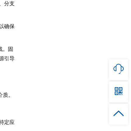
、分支
以确保
战。固
源引导
介质。
特定应