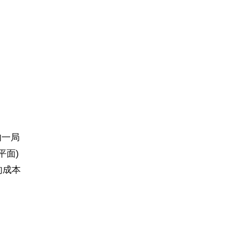
的一局
平面)
的成本