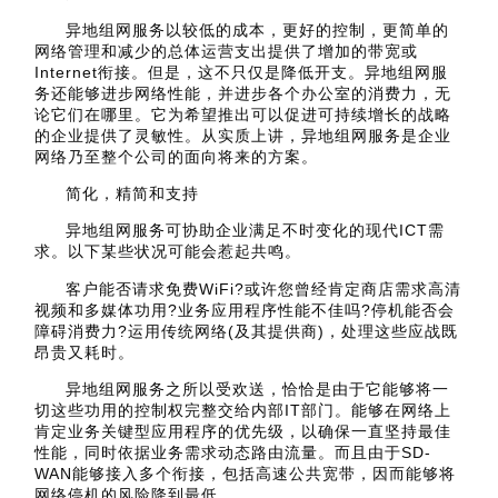
异地组网服务以较低的成本，更好的控制，更简单的
网络管理和减少的总体运营支出提供了增加的带宽或
Internet衔接。但是，这不只仅是降低开支。异地组网服
务还能够进步网络性能，并进步各个办公室的消费力，无
论它们在哪里。它为希望推出可以促进可持续增长的战略
的企业提供了灵敏性。从实质上讲，异地组网服务是企业
网络乃至整个公司的面向将来的方案。
简化，精简和支持
异地组网服务可协助企业满足不时变化的现代ICT需
求。以下某些状况可能会惹起共鸣。
客户能否请求免费WiFi?或许您曾经肯定商店需求高清
视频和多媒体功用?业务应用程序性能不佳吗?停机能否会
障碍消费力?运用传统网络(及其提供商)，处理这些应战既
昂贵又耗时。
异地组网服务之所以受欢送，恰恰是由于它能够将一
切这些功用的控制权完整交给内部IT部门。能够在网络上
肯定业务关键型应用程序的优先级，以确保一直坚持最佳
性能，同时依据业务需求动态路由流量。而且由于SD-
WAN能够接入多个衔接，包括高速公共宽带，因而能够将
网络停机的风险降到最低。