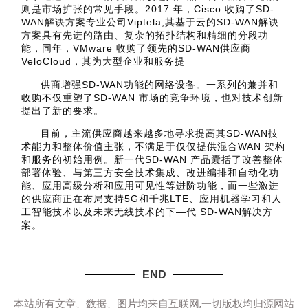
则是市场扩张的常见手段。2017 年，Cisco 收购了SD-
WAN解诀方案专业公司Viptela,其基于云的SD-WAN解诀
方案具有先进的路由、复杂的拓扑结构和精细的分段功
能，同年，VMware 收购了领先的SD-WAN供应商
VeloCloud，其为大型企业和服务提
供商增强SD-WAN功能的网络设备。一系列的兼并和
收购不仅重塑了SD-WAN 市场的竞争环境，也对技术创新
提出了新的要求。
目前，主流供应商越来越多地寻求提高其SD-WAN技
术能力和整体价值主张，不满足于仅仅提供混合WAN 架构
和服务的初始用例。新一代SD-WAN 产品囊括了改善整体
部署体验、与第三方安全技术集成、改进编排和自动化功
能、应用高级分析和应用可见性等进阶功能，而一些激进
的供应商正在布局支持5G和千兆LTE、应用机器学习和人
工智能技术以及未来无线技术的下—代 SD-WAN解决方
案。
END
本站所有文章、数据、图片均来自互联网,一切版权均归源网站