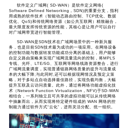
软件定义广域网( SD-WAN）是软件定义网络(
Software Defined Networking，SDN)的重要分支，指利
用成熟的软件技术（智能动态路由控制、TCP优化、数据
优化、QoS)和传统网络资源（如公共互联网）精致融合，
最大限度发挥传统资源的性能，其核心是让用户可以自行
对广域网带宽进行智能管理。
SD-WAN是SDN技术在广域网场景中的一种新兴服
务，也是目前SDN技术最为成功的一项应用。在网络设备
的控制功能与数据转发功能成功分离的基础上，用户能够
自定义路由策略来实现广域网流量流向的控制，将MPLS
专线、光纤、LTE/5G、互联网等网络线路资源整合，进行
广域网流量调度，实现普通链路网络质量的提升与流量成
本的大幅下降;与此同时,还可以根据现网情况及预定义策
略，对于多站点自动选择最佳路径，实现负载均衡，大幅
提升互联及云访问质量。此外，通过将网络功能虚拟化技
术（Network Function Virtualization，NFV)于SD-WAN
相结合，一系列独立且可共享的虚拟功能可以从传统网络
中抽象而出，从而实现将特定硬件组成的 WAN 网络的控
制能力通过软件方式“云化”，进而灵活分配、统一组织。