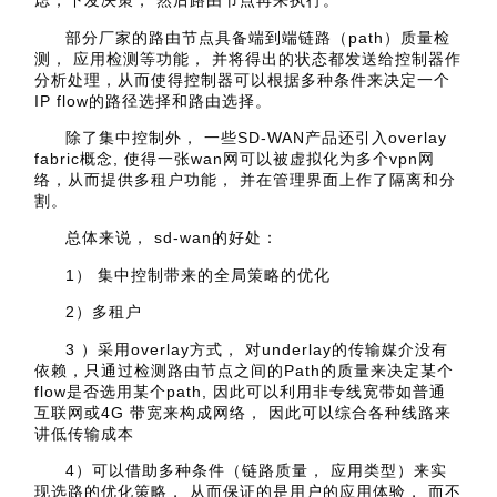
虑，下发决策， 然后路由节点再来执行。
部分厂家的路由节点具备端到端链路（path）质量检
测， 应用检测等功能， 并将得出的状态都发送给控制器作
分析处理，从而使得控制器可以根据多种条件来决定一个
IP flow的路径选择和路由选择。
除了集中控制外， 一些SD-WAN产品还引入overlay
fabric概念, 使得一张wan网可以被虚拟化为多个vpn网
络，从而提供多租户功能， 并在管理界面上作了隔离和分
割。
总体来说， sd-wan的好处：
1） 集中控制带来的全局策略的优化
2）多租户
3 ）采用overlay方式， 对underlay的传输媒介没有
依赖，只通过检测路由节点之间的Path的质量来决定某个
flow是否选用某个path, 因此可以利用非专线宽带如普通
互联网或4G 带宽来构成网络， 因此可以综合各种线路来
讲低传输成本
4）可以借助多种条件（链路质量， 应用类型）来实
现选路的优化策略， 从而保证的是用户的应用体验， 而不