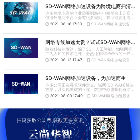
SD-WAN网络加速设备为跨境电商扫清障碍
许多跨境电商的企业需要到海外电商平台上开店，
但海外电商平台上会有很多规则，有可能要用海外
地址才能管理店铺，一个 […]
2021-08-18 17:39
SD-WAN网络
加速设备
网络专线加速太贵？试试SD-WAN网络加速设备！
随着科技的发达，除了5G、人工智能、物联网等
广为人知的技术之外，必然还有SD-WAN的一席之
地。 SD-WAN […]
2021-08-13 17:47
SD-WAN网络
加速设备
SD-WAN网络加速设备，为加速而生
许多公司正在寻求软件定义广域网(SD-WAN)解决
方案，以实现关键的互连。数据中心虚拟化有助于
减少硬件和成本， […]
2021-08-09 17:49
SD-WAN网络
加速设备