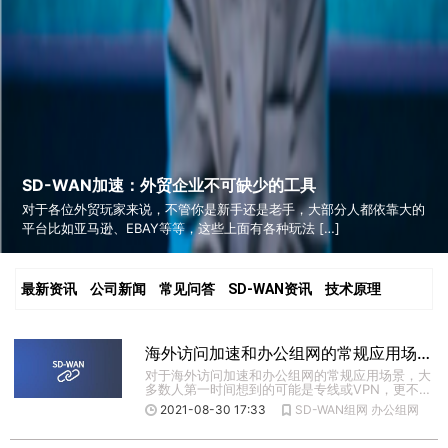
SD-WAN加速：外贸企业不可缺少的工具
对于各位外贸玩家来说，不管你是新手还是老手，大部分人都依靠大的
平台比如亚马逊、EBAY等等，这些上面有各种玩法 […]
最新资讯
公司新闻
常见问答
SD-WAN资讯
技术原理
海外访问加速和办公组网的常规应用场景，SD-WAN组网
对于海外访问加速和办公组网的常规应用场景，大
多数人第一时间想到的可能是专线或VPN，更不用
说效果和成本了。大多 […]
2021-08-30 17:33
SD-WAN组网
办公组网