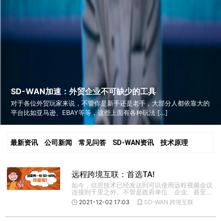
SD-WAN加速：外贸企业不可缺少的工具
对于各位外贸玩家来说，不管你是新手还是老手，大部分人都依靠大的
平台比如亚马逊、EBAY等等，这些上面有各种玩法 […]
最新资讯
公司新闻
常见问答
SD-WAN资讯
技术原理
远程跨境互联：首选TA!
如今，信息技术已经发达到可以使用远程视频会议
连接到千里之外。不管是政府单位、企业、甚至高
校，可能都会有这样的需 […]
2021-12-02 17:03
SD-WAN
跨境互联