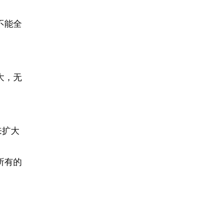
不能全
大，无
来扩大
所有的